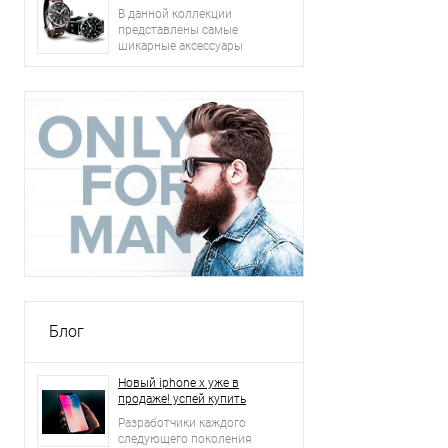
В данной коллекции
представлены самые
шикарные аксессуары
2015 года: сумки, ремни,
часы и другое.
Блог
Новый iphone x уже в
продаже! успей купить
Разработчики каждого
следующего поколения